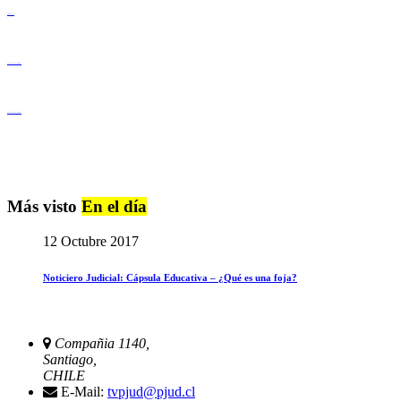
Derechos Humanos
Igualdad de Género y No Discriminación
Igualdad de Género y No Discriminación
Más visto
En el día
12 Octubre 2017
Noticiero Judicial: Cápsula Educativa – ¿Qué es una foja?
Compañia 1140,
Santiago,
CHILE
E-Mail:
tvpjud@pjud.cl