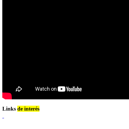
Links
de interés
Lenguaje Claro