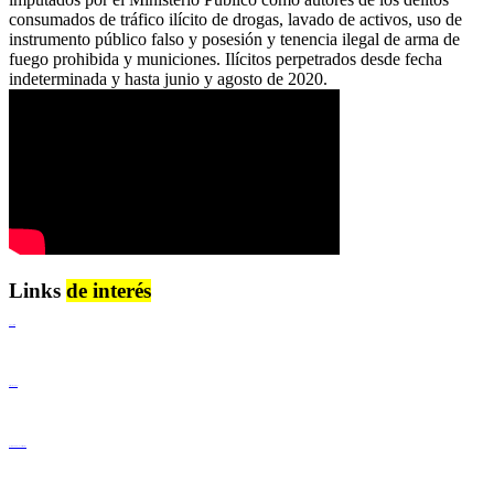
consumados de tráfico ilícito de drogas, lavado de activos, uso de
instrumento público falso y posesión y tenencia ilegal de arma de
fuego prohibida y municiones. Ilícitos perpetrados desde fecha
indeterminada y hasta junio y agosto de 2020.
Links
de interés
Lenguaje Claro
Derechos Humanos
Igualdad de Género y No Discriminación