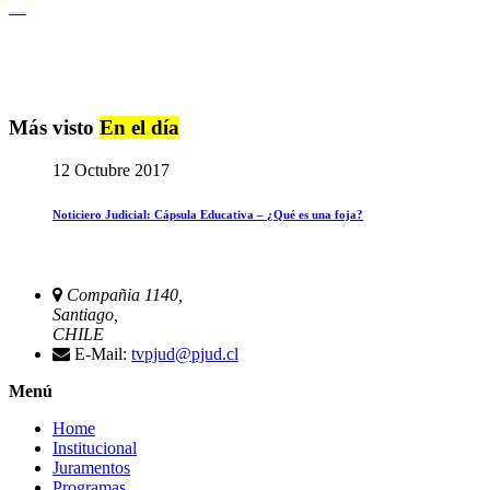
Igualdad de Género y No Discriminación
Más visto
En el día
12 Octubre 2017
Noticiero Judicial: Cápsula Educativa – ¿Qué es una foja?
Compañia 1140,
Santiago,
CHILE
E-Mail:
tvpjud@pjud.cl
Menú
Home
Institucional
Juramentos
Programas