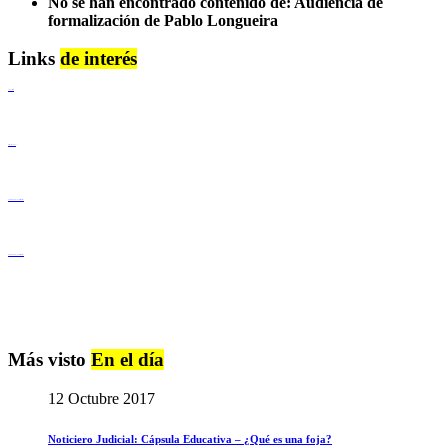
No se han encontrado contenido de: Audiencia de
formalización de Pablo Longueira
Links
de interés
Lenguaje Claro
Derechos Humanos
Igualdad de Género y No Discriminación
Igualdad de Género y No Discriminación
Más visto
En el día
12 Octubre 2017
Noticiero Judicial: Cápsula Educativa – ¿Qué es una foja?