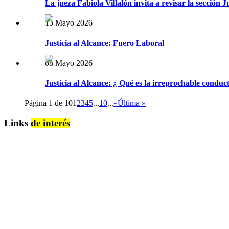
La jueza Fabiola Villalón invita a revisar la sección Ju
15 Mayo 2026
Justicia al Alcance: Fuero Laboral
08 Mayo 2026
Justicia al Alcance: ¿ Qué es la irreprochable conduct
Página 1 de 10
1
2
3
4
5
...
10
...
»
Última »
Links
de interés
Lenguaje Claro
Derechos Humanos
Igualdad de Género y No Discriminación
Igualdad de Género y No Discriminación