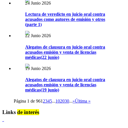
24 Junio 2026
Lectura de veredicto en juicio oral contra
acusados como autores de emisión y otros
(parte 1)
22 Junio 2026
Alegatos de clausura en juicio oral contra
acusados emisión y venta de licencias
médicas(22 junio)
19 Junio 2026
Alegatos de clausura en juicio oral contra
acusados emisión y venta de licencias
médicas(19 junio)
Página 1 de 96
1
2
3
4
5
...
10
20
30
...
»
Última »
Links
de interés
Lenguaje Claro