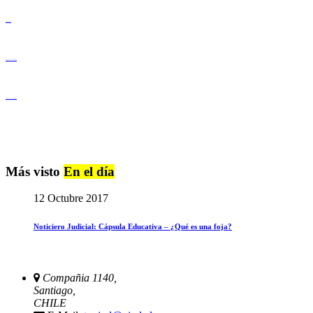
Derechos Humanos
Igualdad de Género y No Discriminación
Igualdad de Género y No Discriminación
Más visto
En el día
12 Octubre 2017
Noticiero Judicial: Cápsula Educativa – ¿Qué es una foja?
Compañia 1140,
Santiago,
CHILE