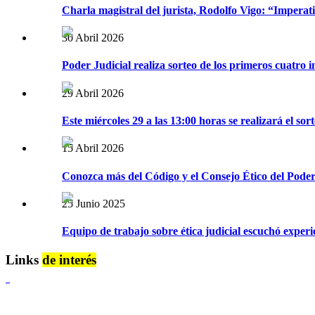
Charla magistral del jurista, Rodolfo Vigo: “Imperativ
30 Abril 2026
Poder Judicial realiza sorteo de los primeros cuatro 
29 Abril 2026
Este miércoles 29 a las 13:00 horas se realizará el so
15 Abril 2026
Conozca más del Código y el Consejo Ético del Poder
25 Junio 2025
Equipo de trabajo sobre ética judicial escuchó exper
Links
de interés
Lenguaje Claro