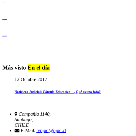
Derechos Humanos
Igualdad de Género y No Discriminación
Igualdad de Género y No Discriminación
Más visto
En el día
12 Octubre 2017
Noticiero Judicial: Cápsula Educativa – ¿Qué es una foja?
Compañia 1140,
Santiago,
CHILE
E-Mail:
tvpjud@pjud.cl