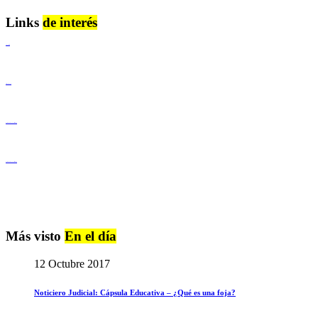
Links
de interés
Lenguaje Claro
Derechos Humanos
Igualdad de Género y No Discriminación
Igualdad de Género y No Discriminación
Más visto
En el día
12 Octubre 2017
Noticiero Judicial: Cápsula Educativa – ¿Qué es una foja?