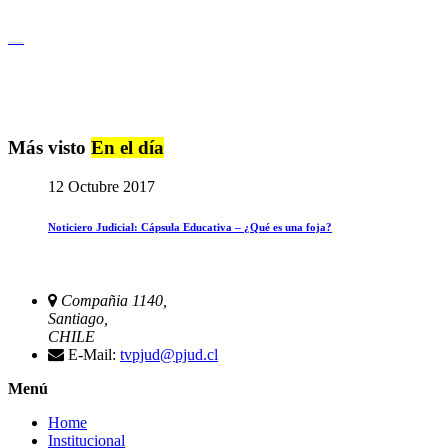
Igualdad de Género y No Discriminación
Más visto
En el día
12 Octubre 2017
Noticiero Judicial: Cápsula Educativa – ¿Qué es una foja?
Compañia 1140,
Santiago,
CHILE
E-Mail:
tvpjud@pjud.cl
Menú
Home
Institucional