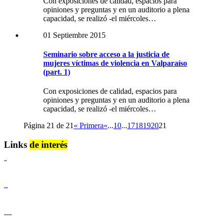
Con exposiciones de calidad, espacios para
opiniones y preguntas y en un auditorio a plena
capacidad, se realizó -el miércoles…
01 Septiembre 2015
Seminario sobre acceso a la justicia de
mujeres víctimas de violencia en Valparaíso
(part. 1)
Con exposiciones de calidad, espacios para
opiniones y preguntas y en un auditorio a plena
capacidad, se realizó -el miércoles…
Página 21 de 21
« Primera
«
...
10
...
17
18
19
20
21
Links
de interés
Lenguaje Claro
Derechos Humanos
Igualdad de Género y No Discriminación