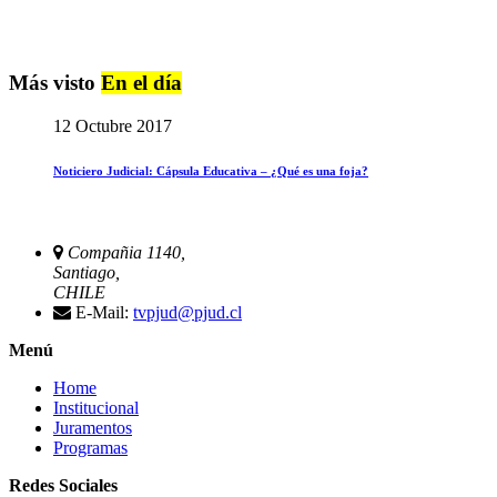
Más visto
En el día
12 Octubre 2017
Noticiero Judicial: Cápsula Educativa – ¿Qué es una foja?
Compañia 1140,
Santiago,
CHILE
E-Mail:
tvpjud@pjud.cl
Menú
Home
Institucional
Juramentos
Programas
Redes Sociales