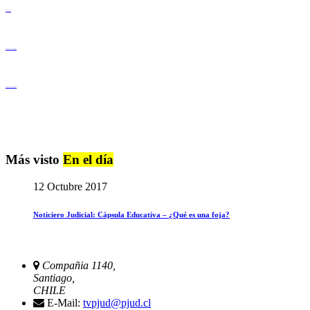
Derechos Humanos
Igualdad de Género y No Discriminación
Igualdad de Género y No Discriminación
Más visto
En el día
12 Octubre 2017
Noticiero Judicial: Cápsula Educativa – ¿Qué es una foja?
Compañia 1140,
Santiago,
CHILE
E-Mail:
tvpjud@pjud.cl