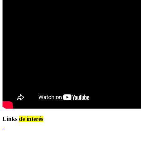
Links
de interés
Lenguaje Claro