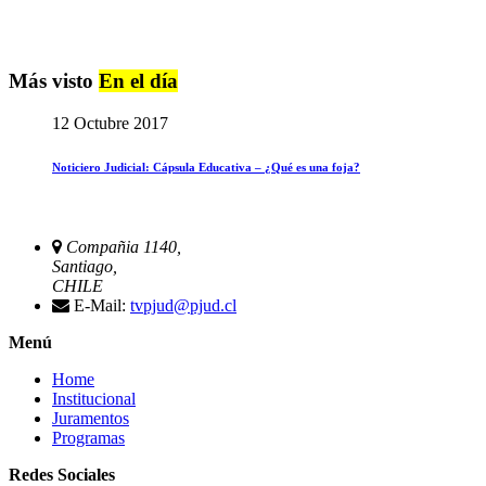
Más visto
En el día
12 Octubre 2017
Noticiero Judicial: Cápsula Educativa – ¿Qué es una foja?
Compañia 1140,
Santiago,
CHILE
E-Mail:
tvpjud@pjud.cl
Menú
Home
Institucional
Juramentos
Programas
Redes Sociales