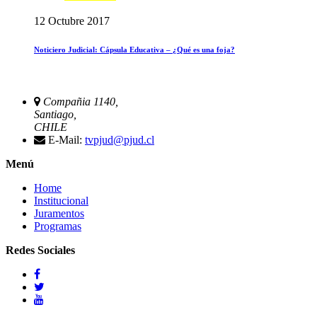
12 Octubre 2017
Noticiero Judicial: Cápsula Educativa – ¿Qué es una foja?
Compañia 1140,
Santiago,
CHILE
E-Mail:
tvpjud@pjud.cl
Menú
Home
Institucional
Juramentos
Programas
Redes Sociales