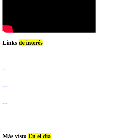
Links
de interés
Lenguaje Claro
Derechos Humanos
Igualdad de Género y No Discriminación
Igualdad de Género y No Discriminación
Más visto
En el día