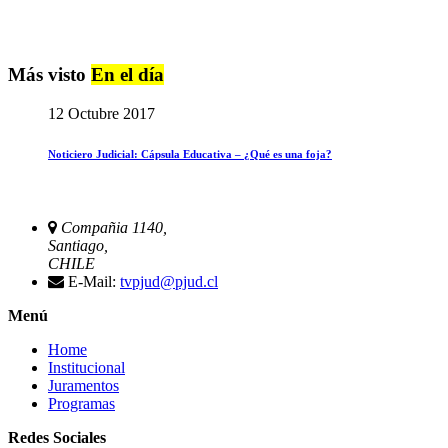
Más visto
En el día
12 Octubre 2017
Noticiero Judicial: Cápsula Educativa – ¿Qué es una foja?
Compañia 1140,
Santiago,
CHILE
E-Mail:
tvpjud@pjud.cl
Menú
Home
Institucional
Juramentos
Programas
Redes Sociales