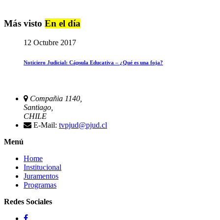
Más visto
En el día
12 Octubre 2017
Noticiero Judicial: Cápsula Educativa – ¿Qué es una foja?
Compañia 1140,
Santiago,
CHILE
E-Mail:
tvpjud@pjud.cl
Menú
Home
Institucional
Juramentos
Programas
Redes Sociales