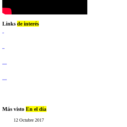
Links
de interés
Lenguaje Claro
Derechos Humanos
Igualdad de Género y No Discriminación
Igualdad de Género y No Discriminación
Más visto
En el día
12 Octubre 2017