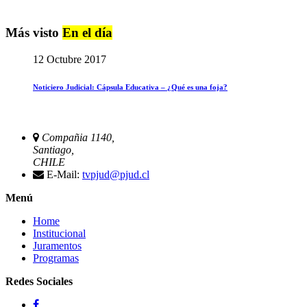
Más visto
En el día
12 Octubre 2017
Noticiero Judicial: Cápsula Educativa – ¿Qué es una foja?
Compañia 1140,
Santiago,
CHILE
E-Mail:
tvpjud@pjud.cl
Menú
Home
Institucional
Juramentos
Programas
Redes Sociales