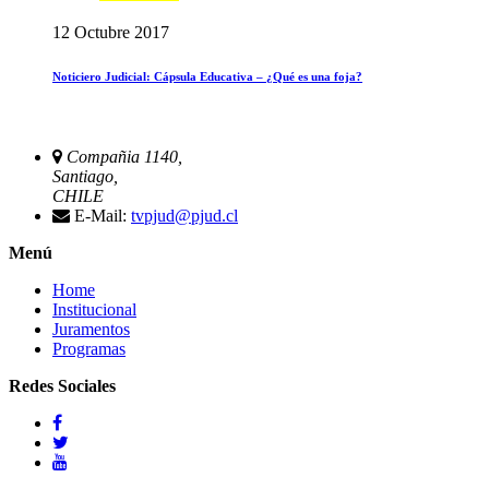
12 Octubre 2017
Noticiero Judicial: Cápsula Educativa – ¿Qué es una foja?
Compañia 1140,
Santiago,
CHILE
E-Mail:
tvpjud@pjud.cl
Menú
Home
Institucional
Juramentos
Programas
Redes Sociales