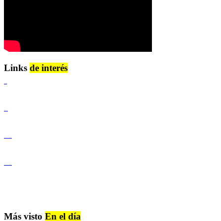
Links
de interés
Lenguaje Claro
Derechos Humanos
Igualdad de Género y No Discriminación
Igualdad de Género y No Discriminación
Más visto
En el día