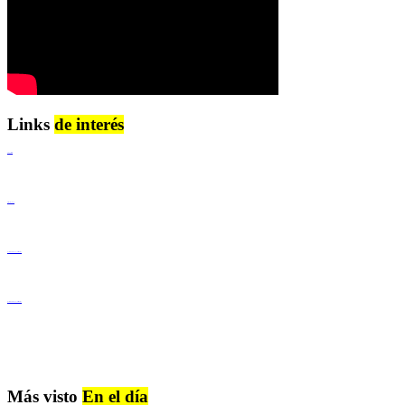
Links
de interés
Lenguaje Claro
Derechos Humanos
Igualdad de Género y No Discriminación
Igualdad de Género y No Discriminación
Más visto
En el día