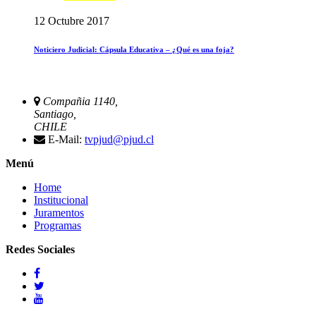
12 Octubre 2017
Noticiero Judicial: Cápsula Educativa – ¿Qué es una foja?
Compañia 1140,
Santiago,
CHILE
E-Mail:
tvpjud@pjud.cl
Menú
Home
Institucional
Juramentos
Programas
Redes Sociales