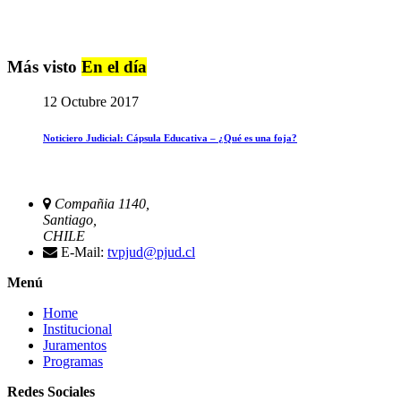
Más visto
En el día
12 Octubre 2017
Noticiero Judicial: Cápsula Educativa – ¿Qué es una foja?
Compañia 1140,
Santiago,
CHILE
E-Mail:
tvpjud@pjud.cl
Menú
Home
Institucional
Juramentos
Programas
Redes Sociales