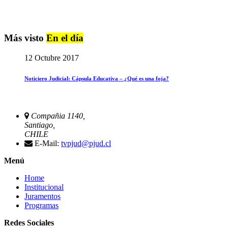
Más visto
En el día
12 Octubre 2017
Noticiero Judicial: Cápsula Educativa – ¿Qué es una foja?
Compañia 1140,
Santiago,
CHILE
E-Mail:
tvpjud@pjud.cl
Menú
Home
Institucional
Juramentos
Programas
Redes Sociales