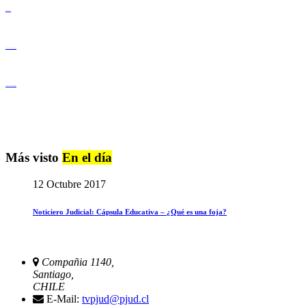
Derechos Humanos
Igualdad de Género y No Discriminación
Igualdad de Género y No Discriminación
Más visto
En el día
12 Octubre 2017
Noticiero Judicial: Cápsula Educativa – ¿Qué es una foja?
Compañia 1140,
Santiago,
CHILE
E-Mail:
tvpjud@pjud.cl