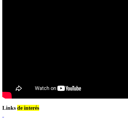
Links
de interés
Lenguaje Claro