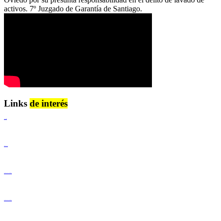
activos. 7º Juzgado de Garantía de Santiago.
Links
de interés
Lenguaje Claro
Derechos Humanos
Igualdad de Género y No Discriminación
Igualdad de Género y No Discriminación