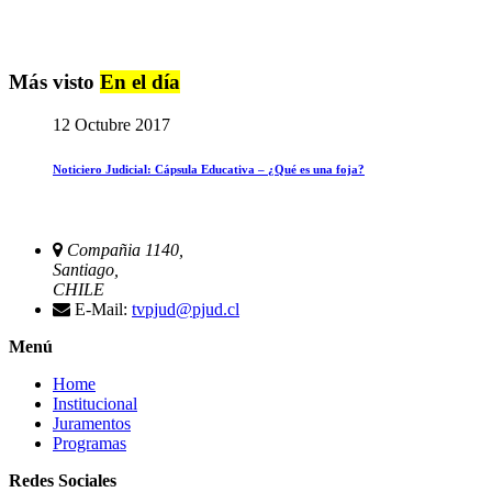
Más visto
En el día
12 Octubre 2017
Noticiero Judicial: Cápsula Educativa – ¿Qué es una foja?
Compañia 1140,
Santiago,
CHILE
E-Mail:
tvpjud@pjud.cl
Menú
Home
Institucional
Juramentos
Programas
Redes Sociales