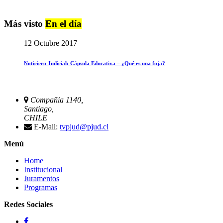
Más visto
En el día
12 Octubre 2017
Noticiero Judicial: Cápsula Educativa – ¿Qué es una foja?
Compañia 1140,
Santiago,
CHILE
E-Mail:
tvpjud@pjud.cl
Menú
Home
Institucional
Juramentos
Programas
Redes Sociales