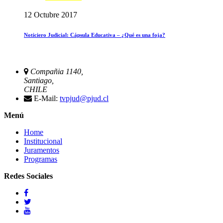
12 Octubre 2017
Noticiero Judicial: Cápsula Educativa – ¿Qué es una foja?
Compañia 1140,
Santiago,
CHILE
E-Mail:
tvpjud@pjud.cl
Menú
Home
Institucional
Juramentos
Programas
Redes Sociales