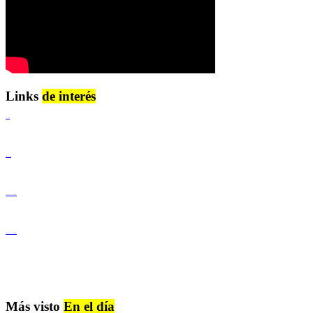
Links
de interés
Lenguaje Claro
Derechos Humanos
Igualdad de Género y No Discriminación
Igualdad de Género y No Discriminación
Más visto
En el día