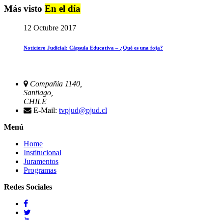
Más visto
En el día
12 Octubre 2017
Noticiero Judicial: Cápsula Educativa – ¿Qué es una foja?
Compañia 1140,
Santiago,
CHILE
E-Mail:
tvpjud@pjud.cl
Menú
Home
Institucional
Juramentos
Programas
Redes Sociales