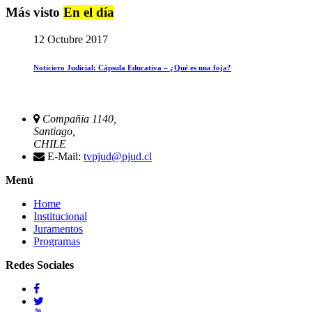
Más visto
En el día
12 Octubre 2017
Noticiero Judicial: Cápsula Educativa – ¿Qué es una foja?
Compañia 1140,
Santiago,
CHILE
E-Mail:
tvpjud@pjud.cl
Menú
Home
Institucional
Juramentos
Programas
Redes Sociales