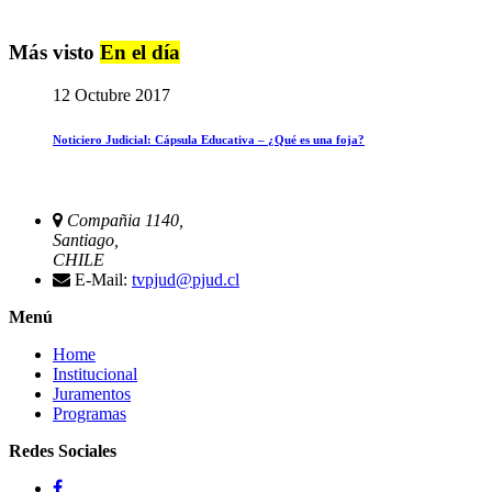
Más visto
En el día
12 Octubre 2017
Noticiero Judicial: Cápsula Educativa – ¿Qué es una foja?
Compañia 1140,
Santiago,
CHILE
E-Mail:
tvpjud@pjud.cl
Menú
Home
Institucional
Juramentos
Programas
Redes Sociales