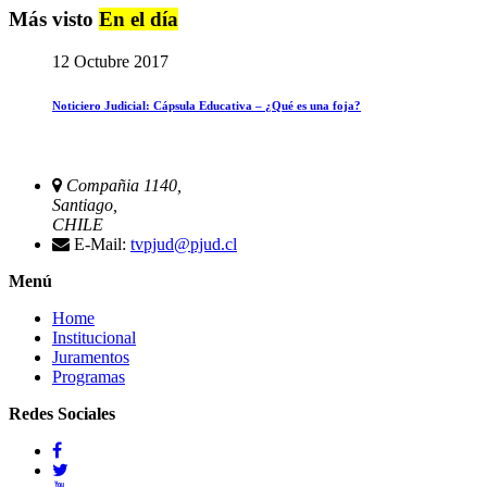
Más visto
En el día
12 Octubre 2017
Noticiero Judicial: Cápsula Educativa – ¿Qué es una foja?
Compañia 1140,
Santiago,
CHILE
E-Mail:
tvpjud@pjud.cl
Menú
Home
Institucional
Juramentos
Programas
Redes Sociales