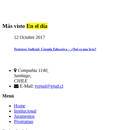
Más visto
En el día
12 Octubre 2017
Noticiero Judicial: Cápsula Educativa – ¿Qué es una foja?
Compañia 1140,
Santiago,
CHILE
E-Mail:
tvpjud@pjud.cl
Menú
Home
Institucional
Juramentos
Programas