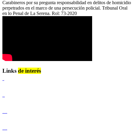
Carabineros por su pregunta responsabilidad en delitos de homicidio
perpetrados en el marco de una persecución policial. Tribunal Oral
en lo Penal de La Serena. Rol: 73-2020
Links
de interés
Lenguaje Claro
Derechos Humanos
Igualdad de Género y No Discriminación
Igualdad de Género y No Discriminación