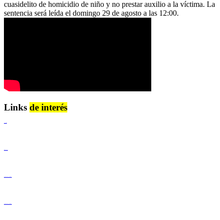
cuasidelito de homicidio de niño y no prestar auxilio a la víctima. La
sentencia será leída el domingo 29 de agosto a las 12:00.
Links
de interés
Lenguaje Claro
Derechos Humanos
Igualdad de Género y No Discriminación
Igualdad de Género y No Discriminación