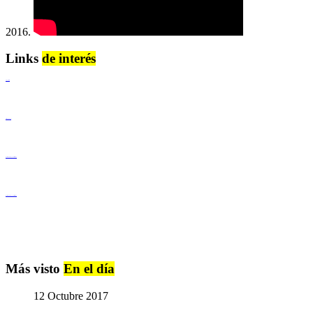
2016.
Links
de interés
Lenguaje Claro
Derechos Humanos
Igualdad de Género y No Discriminación
Igualdad de Género y No Discriminación
Más visto
En el día
12 Octubre 2017