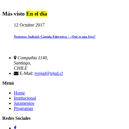
Más visto
En el día
12 Octubre 2017
Noticiero Judicial: Cápsula Educativa – ¿Qué es una foja?
Compañia 1140,
Santiago,
CHILE
E-Mail:
tvpjud@pjud.cl
Menú
Home
Institucional
Juramentos
Programas
Redes Sociales