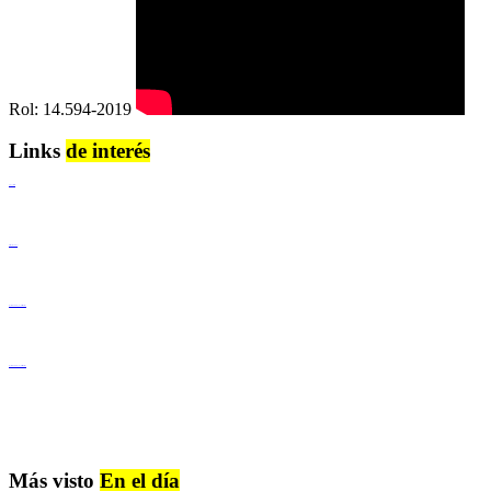
Rol: 14.594-2019
Links
de interés
Lenguaje Claro
Derechos Humanos
Igualdad de Género y No Discriminación
Igualdad de Género y No Discriminación
Más visto
En el día