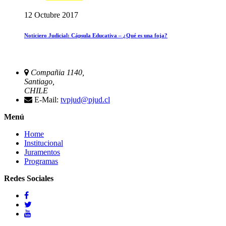
12 Octubre 2017
Noticiero Judicial: Cápsula Educativa – ¿Qué es una foja?
Compañia 1140,
Santiago,
CHILE
E-Mail:
tvpjud@pjud.cl
Menú
Home
Institucional
Juramentos
Programas
Redes Sociales