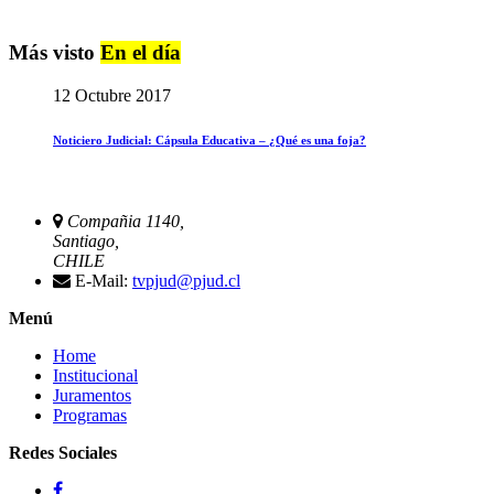
Más visto
En el día
12 Octubre 2017
Noticiero Judicial: Cápsula Educativa – ¿Qué es una foja?
Compañia 1140,
Santiago,
CHILE
E-Mail:
tvpjud@pjud.cl
Menú
Home
Institucional
Juramentos
Programas
Redes Sociales