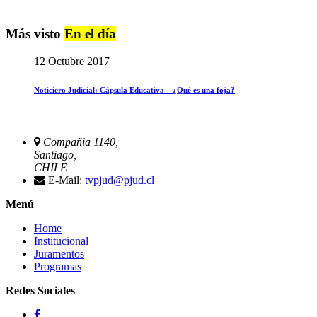
Más visto
En el día
12 Octubre 2017
Noticiero Judicial: Cápsula Educativa – ¿Qué es una foja?
Compañia 1140,
Santiago,
CHILE
E-Mail:
tvpjud@pjud.cl
Menú
Home
Institucional
Juramentos
Programas
Redes Sociales