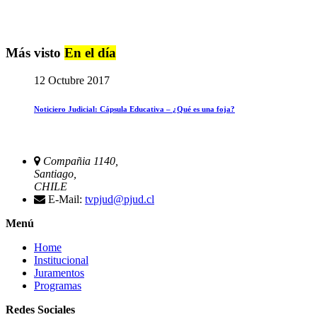
Más visto
En el día
12 Octubre 2017
Noticiero Judicial: Cápsula Educativa – ¿Qué es una foja?
Compañia 1140,
Santiago,
CHILE
E-Mail:
tvpjud@pjud.cl
Menú
Home
Institucional
Juramentos
Programas
Redes Sociales