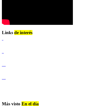
Links
de interés
Lenguaje Claro
Derechos Humanos
Igualdad de Género y No Discriminación
Igualdad de Género y No Discriminación
Más visto
En el día