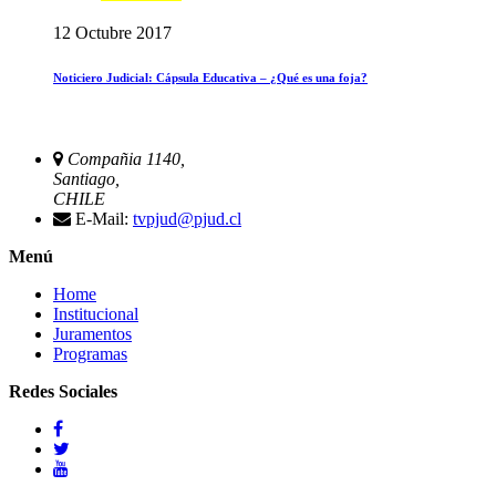
12 Octubre 2017
Noticiero Judicial: Cápsula Educativa – ¿Qué es una foja?
Compañia 1140,
Santiago,
CHILE
E-Mail:
tvpjud@pjud.cl
Menú
Home
Institucional
Juramentos
Programas
Redes Sociales