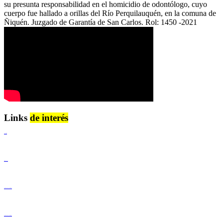
su presunta responsabilidad en el homicidio de odontólogo, cuyo
cuerpo fue hallado a orillas del Río Perquilauquén, en la comuna de
Ñiquén. Juzgado de Garantía de San Carlos. Rol: 1450 -2021
Links
de interés
Lenguaje Claro
Derechos Humanos
Igualdad de Género y No Discriminación
Igualdad de Género y No Discriminación