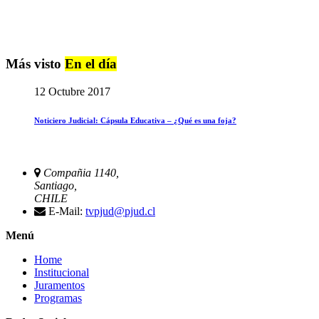
Más visto
En el día
12 Octubre 2017
Noticiero Judicial: Cápsula Educativa – ¿Qué es una foja?
Compañia 1140,
Santiago,
CHILE
E-Mail:
tvpjud@pjud.cl
Menú
Home
Institucional
Juramentos
Programas