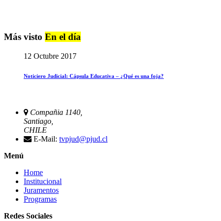
Más visto
En el día
12 Octubre 2017
Noticiero Judicial: Cápsula Educativa – ¿Qué es una foja?
Compañia 1140,
Santiago,
CHILE
E-Mail:
tvpjud@pjud.cl
Menú
Home
Institucional
Juramentos
Programas
Redes Sociales