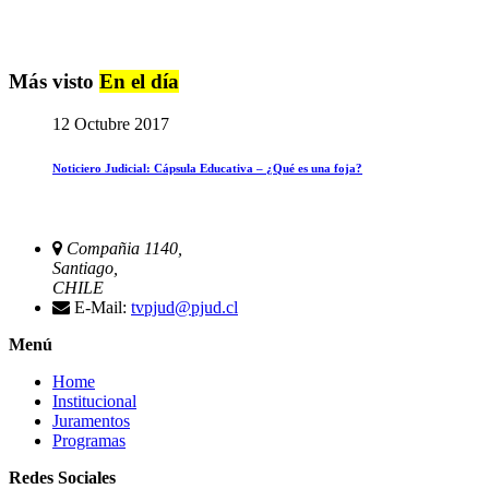
Más visto
En el día
12 Octubre 2017
Noticiero Judicial: Cápsula Educativa – ¿Qué es una foja?
Compañia 1140,
Santiago,
CHILE
E-Mail:
tvpjud@pjud.cl
Menú
Home
Institucional
Juramentos
Programas
Redes Sociales