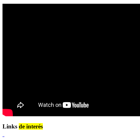
Links
de interés
Lenguaje Claro