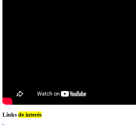
Links
de interés
Lenguaje Claro