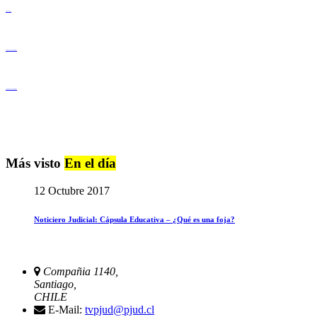
Derechos Humanos
Igualdad de Género y No Discriminación
Igualdad de Género y No Discriminación
Más visto
En el día
12 Octubre 2017
Noticiero Judicial: Cápsula Educativa – ¿Qué es una foja?
Compañia 1140,
Santiago,
CHILE
E-Mail:
tvpjud@pjud.cl