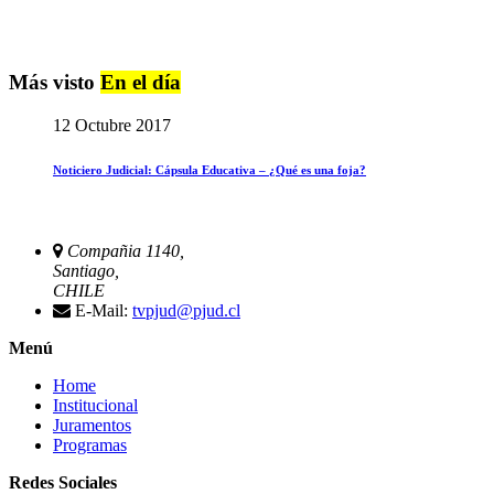
Más visto
En el día
12 Octubre 2017
Noticiero Judicial: Cápsula Educativa – ¿Qué es una foja?
Compañia 1140,
Santiago,
CHILE
E-Mail:
tvpjud@pjud.cl
Menú
Home
Institucional
Juramentos
Programas
Redes Sociales