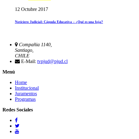
12 Octubre 2017
Noticiero Judicial: Cápsula Educativa – ¿Qué es una foja?
Compañia 1140,
Santiago,
CHILE
E-Mail:
tvpjud@pjud.cl
Menú
Home
Institucional
Juramentos
Programas
Redes Sociales