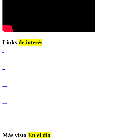
Links
de interés
Lenguaje Claro
Derechos Humanos
Igualdad de Género y No Discriminación
Igualdad de Género y No Discriminación
Más visto
En el día