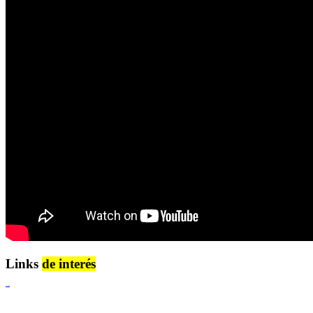
Links
de interés
Lenguaje Claro