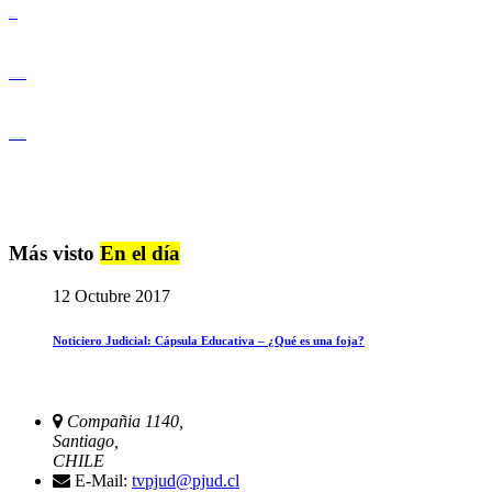
Derechos Humanos
Igualdad de Género y No Discriminación
Igualdad de Género y No Discriminación
Más visto
En el día
12 Octubre 2017
Noticiero Judicial: Cápsula Educativa – ¿Qué es una foja?
Compañia 1140,
Santiago,
CHILE
E-Mail:
tvpjud@pjud.cl