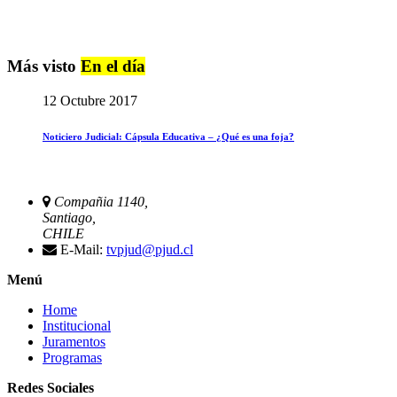
Más visto
En el día
12 Octubre 2017
Noticiero Judicial: Cápsula Educativa – ¿Qué es una foja?
Compañia 1140,
Santiago,
CHILE
E-Mail:
tvpjud@pjud.cl
Menú
Home
Institucional
Juramentos
Programas
Redes Sociales