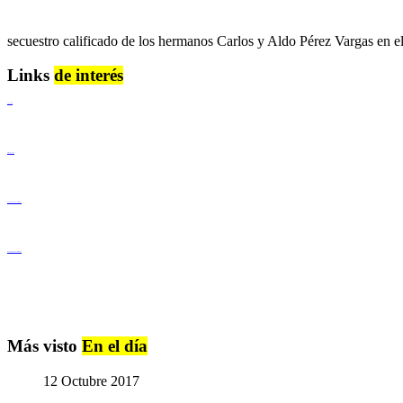
secuestro calificado de los hermanos Carlos y Aldo Pérez Vargas e
Links
de interés
Lenguaje Claro
Derechos Humanos
Igualdad de Género y No Discriminación
Igualdad de Género y No Discriminación
Más visto
En el día
12 Octubre 2017