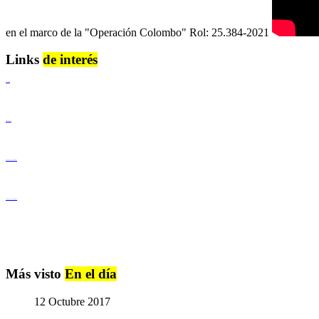
en el marco de la "Operación Colombo" Rol: 25.384-2021
Links
de interés
Lenguaje Claro
Derechos Humanos
Igualdad de Género y No Discriminación
Igualdad de Género y No Discriminación
Más visto
En el día
12 Octubre 2017