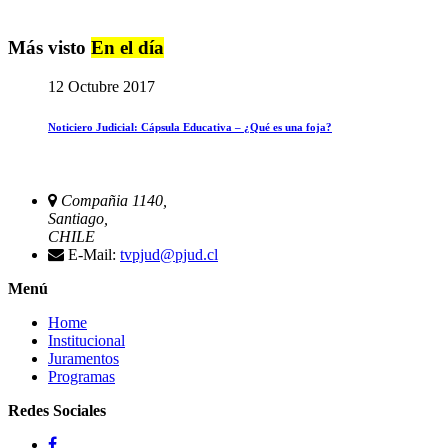
Más visto
En el día
12 Octubre 2017
Noticiero Judicial: Cápsula Educativa – ¿Qué es una foja?
Compañia 1140,
Santiago,
CHILE
E-Mail:
tvpjud@pjud.cl
Menú
Home
Institucional
Juramentos
Programas
Redes Sociales